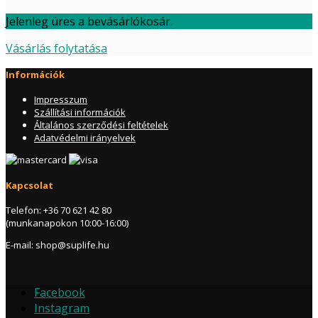
Jelenleg üres a bevásárlókosár.
Vásárlás folytatása
Információk
Impresszum
Szállítási információk
Általános szerződési feltételek
Adatvédelmi irányelvek
Kapcsolat
Telefon: +36 70 621 42 80
(munkanapokon 10:00-16:00)
E-mail: shop@suplife.hu
Facebook
Instagram