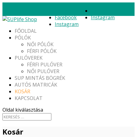
shop@suplife.hu
Facebook
0 Termék
Facebook
Instagram
Instagram
FŐOLDAL
PÓLÓK
NŐI PÓLÓK
FÉRFI PÓLÓK
PULÓVEREK
FÉRFI PULÓVER
NŐI PULÓVER
SUP MINTÁS BÖGRÉK
AUTÓS MATRICÁK
KOSÁR
KAPCSOLAT
Oldal kiválasztása
Kosár