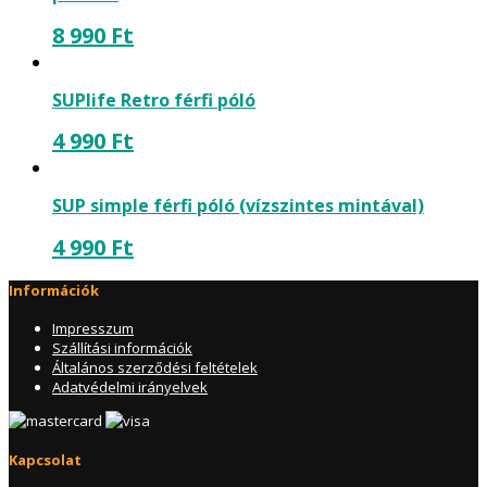
8 990
Ft
SUPlife Retro férfi póló
4 990
Ft
SUP simple férfi póló (vízszintes mintával)
4 990
Ft
Információk
Impresszum
Szállítási információk
Általános szerződési feltételek
Adatvédelmi irányelvek
Kapcsolat