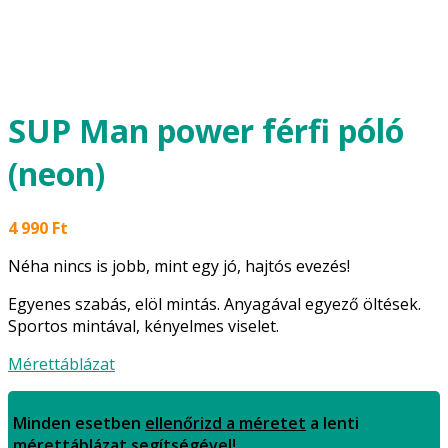
SUP Man power férfi póló
(neon)
4 990
Ft
Néha nincs is jobb, mint egy jó, hajtós evezés!
Egyenes szabás, elöl mintás. Anyagával egyező öltések.
Sportos mintával, kényelmes viselet.
Mérettáblázat
Minden esetben
ellenőrizd a méretet
a lenti
mérettáblázat segítségével!