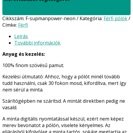
Mérettáblázat
Cikkszám:
F-supmanpower-neon
Kategória:
Férfi pólók
Címke:
Férfi
Leírás
További információk
Anyag és kezelés:
100% finom szövésű pamut.
Kezelési útmutató: Ahhoz, hogy a pólót minél tovább
tudd használni, csak 30 fokon mosd, kifordítva, mert így
nem sérül a minta.
Szárítógépben ne szárítsd. A mintát direktben pedig ne
vasald.
A minta digitális nyomtatással készül, ezért nem képez
merev bevonatot a pólón, viselete kényelmes. Az
eljárásból kifolyólag a minta tartós, sokáig megtartja az