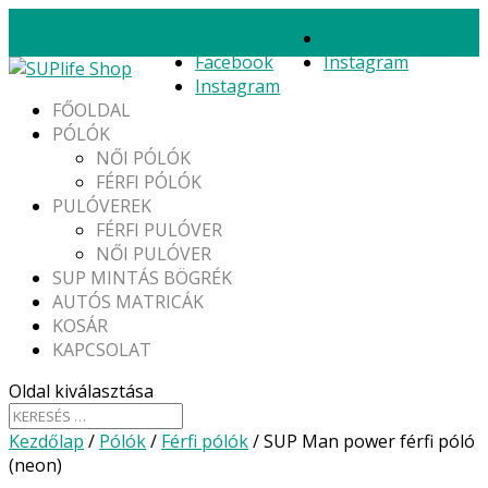
shop@suplife.hu
Facebook
0 Termék
Facebook
Instagram
Instagram
FŐOLDAL
PÓLÓK
NŐI PÓLÓK
FÉRFI PÓLÓK
PULÓVEREK
FÉRFI PULÓVER
NŐI PULÓVER
SUP MINTÁS BÖGRÉK
AUTÓS MATRICÁK
KOSÁR
KAPCSOLAT
Oldal kiválasztása
Kezdőlap
/
Pólók
/
Férfi pólók
/ SUP Man power férfi póló
(neon)