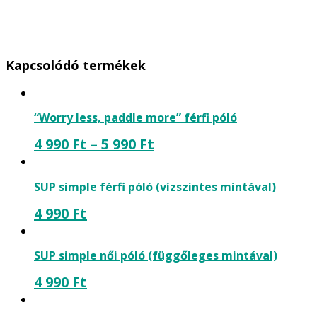
Kapcsolódó termékek
“Worry less, paddle more” férfi póló
4 990
Ft
–
5 990
Ft
SUP simple férfi póló (vízszintes mintával)
4 990
Ft
SUP simple női póló (függőleges mintával)
4 990
Ft