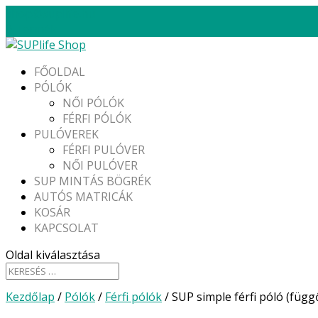
shop@suplife.hu
0 Termék
FŐOLDAL
PÓLÓK
NŐI PÓLÓK
FÉRFI PÓLÓK
PULÓVEREK
FÉRFI PULÓVER
NŐI PULÓVER
SUP MINTÁS BÖGRÉK
AUTÓS MATRICÁK
KOSÁR
KAPCSOLAT
Oldal kiválasztása
Kezdőlap
/
Pólók
/
Férfi pólók
/ SUP simple férfi póló (függ