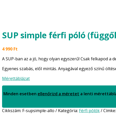
SUP simple férfi póló (függő
4 990
Ft
A SUP-ban az a jó, hogy olyan egyszerű! Csak felkapod a de
Egyenes szabás, elől mintás. Anyagával egyező színű öltés
Mérettáblázat
Minden esetben
ellenőrizd a méretet
a lenti mérettábl
Cikkszám:
F-supsimple-allo
Kategória:
Férfi pólók
Címke