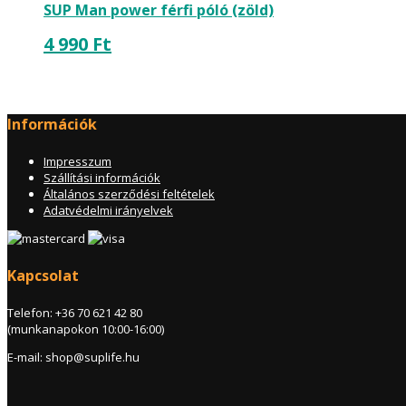
SUP Man power férfi póló (zöld)
4 990
Ft
Információk
Impresszum
Szállítási információk
Általános szerződési feltételek
Adatvédelmi irányelvek
Kapcsolat
Telefon: +36 70 621 42 80
(munkanapokon 10:00-16:00)
E-mail: shop@suplife.hu