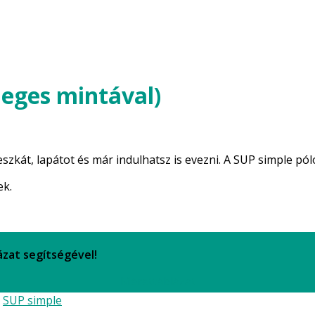
leges mintával)
szkát, lapátot és már indulhatsz is evezni. A SUP simple pól
ek.
ázat segítségével!
Mérettáblázat
:
SUP simple